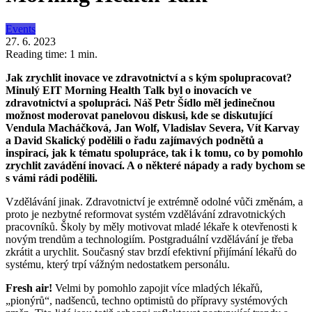
Events
27. 6. 2023
Reading time: 1 min.
Jak zrychlit inovace ve zdravotnictví a s kým spolupracovat?
Minulý EIT Morning Health Talk byl o inovacích ve
zdravotnictví a spolupráci. Náš Petr Šídlo měl jedinečnou
možnost moderovat panelovou diskusi, kde se diskutující
Vendula Macháčková, Jan Wolf, Vladislav Severa, Vít Karvay
a David Skalický podělili o řadu zajímavých podnětů a
inspirací, jak k tématu spolupráce, tak i k tomu, co by pomohlo
zrychlit zavádění inovací. A o některé nápady a rady bychom se
s vámi rádi podělili.
Vzdělávání jinak. Zdravotnictví je extrémně odolné vůči změnám, a
proto je nezbytné reformovat systém vzdělávání zdravotnických
pracovníků. Školy by měly motivovat mladé lékaře k otevřenosti k
novým trendům a technologiím. Postgraduální vzdělávání je třeba
zkrátit a urychlit. Současný stav brzdí efektivní přijímání lékařů do
systému, který trpí vážným nedostatkem personálu.
Fresh air!
Velmi by pomohlo zapojit více mladých lékařů,
„pionýrů“, nadšenců, techno optimistů do přípravy systémových