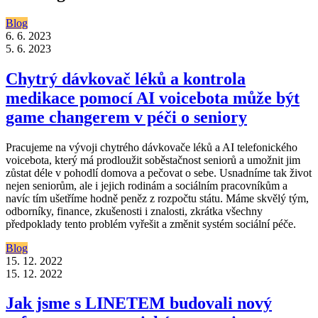
Blog
6. 6. 2023
5. 6. 2023
Chytrý dávkovač léků a kontrola
medikace pomocí AI voicebota může být
game changerem v péči o seniory
Pracujeme na vývoji chytrého dávkovače léků a AI telefonického
voicebota, který má prodloužit soběstačnost seniorů a umožnit jim
zůstat déle v pohodlí domova a pečovat o sebe. Usnadníme tak život
nejen seniorům, ale i jejich rodinám a sociálním pracovníkům a
navíc tím ušetříme hodně peněz z rozpočtu státu. Máme skvělý tým,
odborníky, finance, zkušenosti i znalosti, zkrátka všechny
předpoklady tento problém vyřešit a změnit systém sociální péče.
Blog
15. 12. 2022
15. 12. 2022
Jak jsme s LINETEM budovali nový