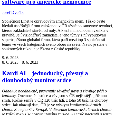
software pro americké nemocnice
Josef Dvořák
Společnost Linet je opravdovým americkým snem. Těžko byste
hledali úspěšnější firmu založenou v ČR těsně po sametové revoluci,
kterou zakladatelé stavěli od nuly. A která mimochodem vznikla v
kravíně. Její vizionářský zakladatel a jeho tým/y z ní vybudovali
superúspěšnou globální firmu, která patří mezi top 3 společnosti
téměř ve všech kategoriích svého oboru na světě. Navíc je stále v
soukromých rukou a je řízena z České republiky.
9. 6. 2023
8. 6. 2023 - 8. 6. 2023
Kardi AI – jednoduchý, přesný a
dlouhodobý monitor srdce
Odhaluje neodhalené, preventuje závažné stavy a zlevňuje péči o
kardiaky.
Onemocnění srdce a cév jsou v ČR nejčastější příčinou
smrti. Ročně zemře v ČR 120 tisíc lidí, z toho 50 tisíc na choroby
srdce. Jak ukazují data, ČR je ve výskytu
kardiovaskulárních
chorob 3. nejhorší v Evropě. V důsledku kardiovaskulárních chorob
je každý rok v ČR hospitalizováno zhruba 300 tisíc pacientů a jejich