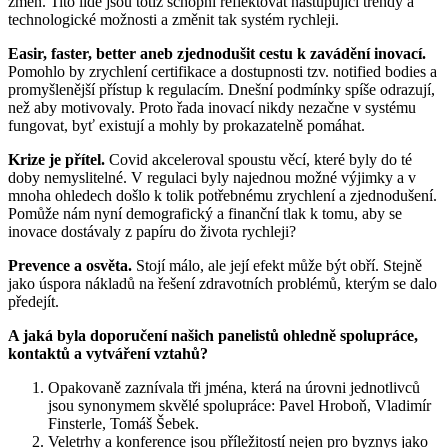
změn. Tito lidé jsou totiž schopni reflektovat nastupující trendy a
technologické možnosti a změnit tak systém rychleji.
Easir, faster, better aneb zjednodušit cestu k zavádění inovací.
Pomohlo by zrychlení certifikace a dostupnosti tzv. notified bodies a
promyšlenější přístup k regulacím. Dnešní podmínky spíše odrazují,
než aby motivovaly. Proto řada inovací nikdy nezačne v systému
fungovat, byť existují a mohly by prokazatelně pomáhat.
Krize je přítel.
Covid akceleroval spoustu věcí, které byly do té
doby nemyslitelné. V regulaci byly najednou možné výjimky a v
mnoha ohledech došlo k tolik potřebnému zrychlení a zjednodušení.
Pomůže nám nyní demografický a finanční tlak k tomu, aby se
inovace dostávaly z papíru do života rychleji?
Prevence a osvěta.
Stojí málo, ale její efekt může být obří. Stejně
jako úspora nákladů na řešení zdravotních problémů, kterým se dalo
předejít.
A jaká byla doporučení našich panelistů ohledně spolupráce,
kontaktů a vytváření vztahů?
Opakovaně zaznívala tři jména, která na úrovni jednotlivců
jsou synonymem skvělé spolupráce: Pavel Hroboň, Vladimír
Finsterle, Tomáš Šebek.
Veletrhy a konference jsou příležitostí nejen pro byznys jako