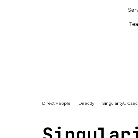
Ser
Te
Direct People
Directly
SingularityU Czec
Singular