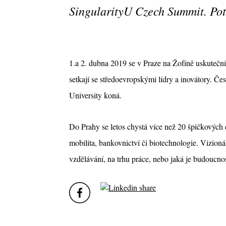
SingularityU Czech Summit. Po
1.a 2. dubna 2019 se v Praze na Žofíně uskuteční
setkají se středoevropskými lídry a inovátory. Če
University koná.
Do Prahy se letos chystá více než 20 špičkových ex
mobilita, bankovnictví či biotechnologie. Vizionáři
vzdělávání, na trhu práce, nebo jaká je budoucno