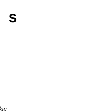
 s
ku: