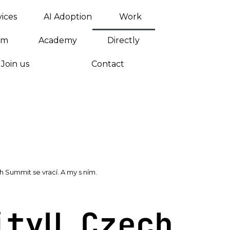
vices
AI Adoption
Work
am
Academy
Directly
Join us
Contact
h Summit se vrací. A my s ním.
ityU Czech