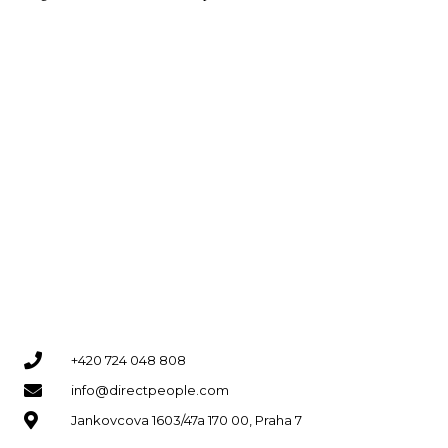
+420 724 048 808
info@directpeople.com
Jankovcova 1603/47a 170 00, Praha 7