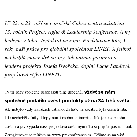
Už 22. a 23. září se v pražské Cubex centru uskuteční
13. ročník Project, Agile & Leadership konference. A my
budeme u toho. Tentokrát ne sami. Představíme totiž 3
roky naši práce pro globální společnost LINET. A jelikož
má každá mince dvě strany, tak našeho partnera a
leadera projektu Josefa Dvořáka, doplní Lucie Landová,
projektová šéfka LINETU.
Ty tři roky společné práce jsou plné úspěchů.
Vždyť se nám
společně podařilo uvést produkty už na 34 trhů světa.
Ale nebylo vždy na růžích ustláno. Zvláště na začátku byla cesta trnitá,
kde nechyběly faily, klopýtnutí i osobní animozita. Jak jsme se z toho
dostali a jak vypadá naše projektová cesta nyní? To si přijďte poslechnout.
Zaregistrovat se můžete na
www.pmkonference.cz
. Těšíme se na vás!