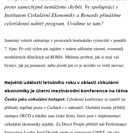
proto samozřejmě nemůžeme chybět. Ve spolupráci s
Institutem Cirkulární Ekonomiky a Renards přinášíme
celotýdenní nabitý program. Uvidíme se tam?
Samotný veletrh odstartuje v prostorách brněnského výstaviště v pondělí
7. října. Po celý týden nás najdete v našem sdíleném zázemí, rozumněj
modulárních dílničkách od KOMA. Můžeme probrat, jak si stojí váš
byznys, jak jej posunout, nebo prostě jen co je nového ve světě inovací.
Největší událostí letošního roku v oblasti cirkulární
ekonomiky je úterní mezinárodní konference na téma
Celodenní konference se zaměří na
.
Česko jako cirkulární hotspot
příklady úspěšné praxe v Čechách i v zahraničí. Globální trendy přiblíží
zástupce OECD a lokální zase české firmy, které jsou v implementaci
cirkulární ekonomiky nejdále. Za Direct People přiblíží náš Performance
Innovation Leader Josef Dvořák spolu se zástupcem LINET, jak tato