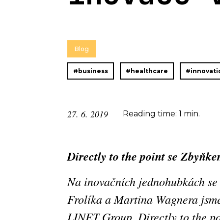
Blog
#business
#healthcare
#innovati
27. 6. 2019
Reading time: 1 min.
Directly to the point se Zby
Na inovačních jednohubkách se
Frolíka a Martina Wagnera jsme
LINET Group. Directly to the p