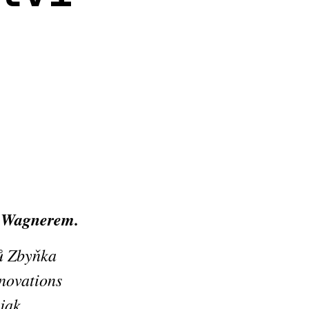
m Wagnerem.
ů Zbyňka
novations
jak