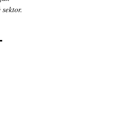
 sektor.
T