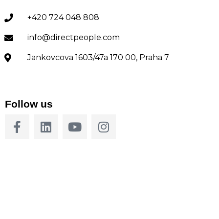
+420 724 048 808
info@directpeople.com
Jankovcova 1603/47a 170 00, Praha 7
Follow us