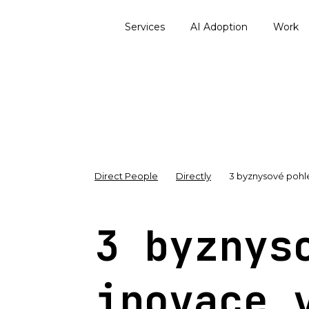
Services
AI Adoption
Work
Direct People
Directly
3 byznysové pohle
3 byznys
inovace 