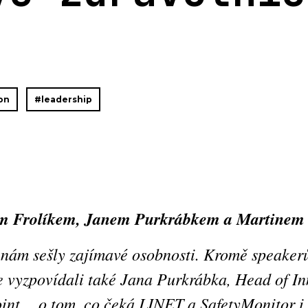
on
#leadership
ňkem Frolíkem, Janem Purkrábkem a Martine
 nám sešly zajímavé osobnosti. Kromě speaker
 vyzpovídali také Jana Purkrábka, Head of In
oint… o tom, co čeká LINET a SafetyMonitor i 